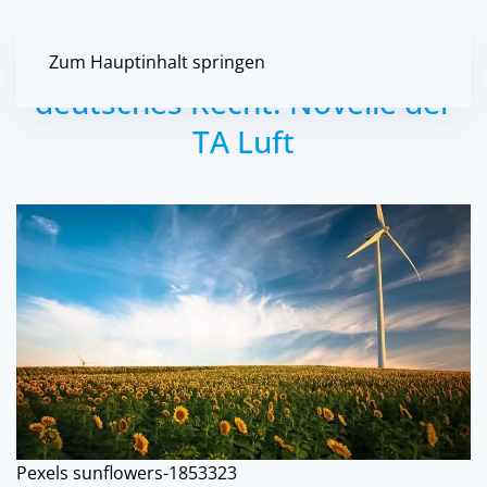
Umsetzung der IED in
Zum Hauptinhalt springen
deutsches Recht: Novelle der
TA Luft
Pexels sunflowers-1853323