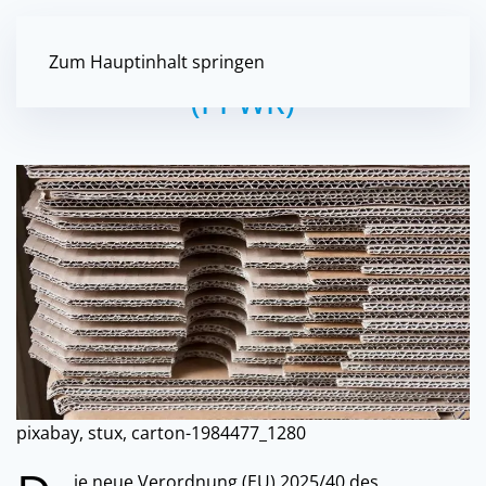
EU Verpackungsverordnung
Zum Hauptinhalt springen
(PPWR)
pixabay, stux, carton-1984477_1280
ie neue Verordnung (EU) 2025/40 des