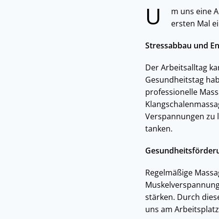
U
m uns eine A
ersten Mal e
Stressabbau und E
Der Arbeitsalltag k
Gesundheitstag habe
professionelle Mass
Klangschalenmassag
Verspannungen zu l
tanken.
Gesundheitsförder
Regelmäßige Massa
Muskelverspannung
stärken. Durch dies
uns am Arbeitsplatz