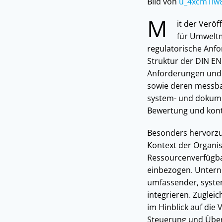
Bild von
u_4xcm1iw
M
it der Verö
für Umweltm
regulatorische Anf
Struktur der DIN EN
Anforderungen und s
sowie deren messbar
system- und dokume
Bewertung und kont
Besonders hervorzu
Kontext der Organi
Ressourcenverfügba
einbezogen. Untern
umfassender, system
integrieren. Zuglei
im Hinblick auf die
Steuerung und Üb