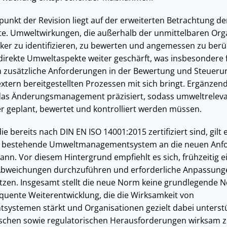
punkt der Revision liegt auf der erweiterten Betrachtung der
e. Umweltwirkungen, die außerhalb der unmittelbaren Org
rker zu identifizieren, zu bewerten und angemessen zu berü
indirekte Umweltaspekte weiter geschärft, was insbesondere f
 zusätzliche Anforderungen in der Bewertung und Steuerun
extern bereitgestellten Prozessen mit sich bringt. Ergänzen
das Änderungsmanagement präzisiert, sodass umweltrelev
ter geplant, bewertet und kontrolliert werden müssen.
 bereits nach DIN EN ISO 14001:2015 zertifiziert sind, gilt 
as bestehende Umweltmanagementsystem an die neuen Anf
nn. Vor diesem Hintergrund empfiehlt es sich, frühzeitig e
Abweichungen durchzuführen und erforderliche Anpassunge
zen. Insgesamt stellt die neue Norm keine grundlegende N
quente Weiterentwicklung, die die Wirksamkeit von
stemen stärkt und Organisationen gezielt dabei unterstüt
ischen sowie regulatorischen Herausforderungen wirksam 