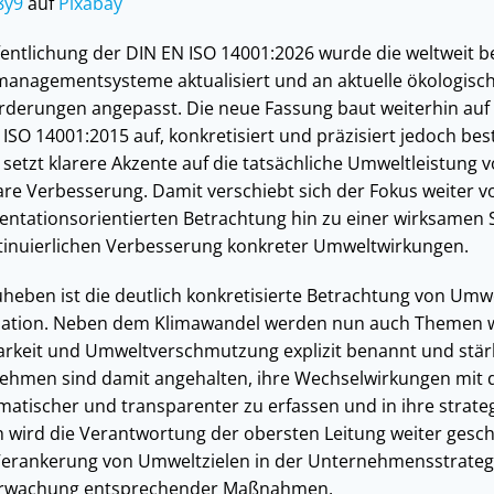
8y9
auf
Pixabay
ffentlichung der DIN EN ISO 14001:2026 wurde die weltweit
anagementsysteme aktualisiert und an aktuelle ökologisc
orderungen angepasst. Die neue Fassung baut weiterhin au
 ISO 14001:2015 auf, konkretisiert und präzisiert jedoch be
etzt klarere Akzente auf die tatsächliche Umweltleistung 
e Verbesserung. Damit verschiebt sich der Fokus weiter v
ntationsorientierten Betrachtung hin zu einer wirksamen 
inuierlichen Verbesserung konkreter Umweltwirkungen.
heben ist die deutlich konkretisierte Betrachtung von Umw
sation. Neben dem Klimawandel werden nun auch Themen wi
rkeit und Umweltverschmutzung explizit benannt und stärk
ehmen sind damit angehalten, ihre Wechselwirkungen mit 
atischer und transparenter zu erfassen und in ihre strate
ch wird die Verantwortung der obersten Leitung weiter gesc
 Verankerung von Umweltzielen in der Unternehmensstrategi
erwachung entsprechender Maßnahmen.