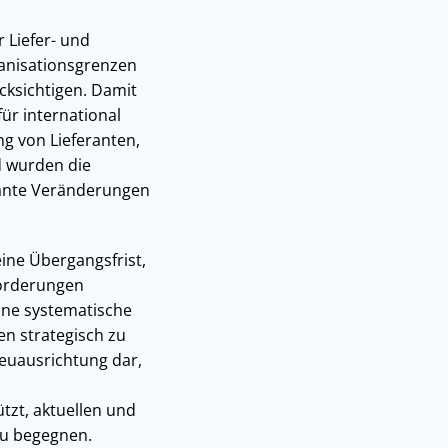
 Liefer- und
anisationsgrenzen
cksichtigen. Damit
ür international
g von Lieferanten,
d wurden die
ante Veränderungen
eine Übergangsfrist,
orderungen
ine systematische
n strategisch zu
euausrichtung dar,
zt, aktuellen und
zu begegnen.