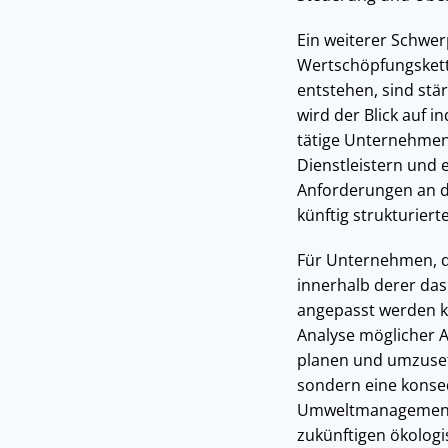
Ein weiterer Schwer
Wertschöpfungskett
entstehen, sind stä
wird der Blick auf 
tätige Unternehmen
Dienstleistern und 
Anforderungen an 
künftig strukturier
Für Unternehmen, die
innerhalb derer d
angepasst werden ka
Analyse möglicher 
planen und umzuset
sondern eine konse
Umweltmanagementsy
zukünftigen ökolog