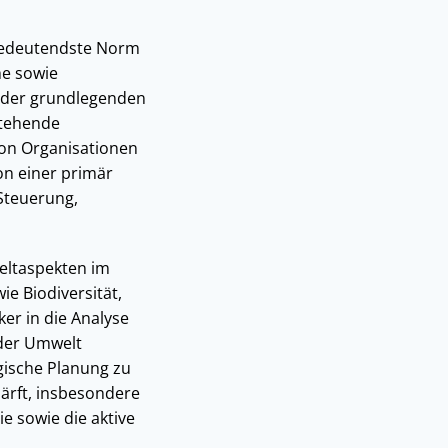
 bedeutendste Norm
he sowie
f der grundlegenden
stehende
von Organisationen
on einer primär
Steuerung,
eltaspekten im
e Biodiversität,
er in die Analyse
der Umwelt
gische Planung zu
härft, insbesondere
e sowie die aktive