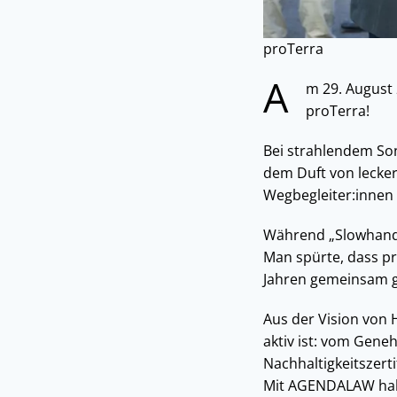
proTerra
A
m 29. August 
proTerra!
Bei strahlendem Son
dem Duft von lecker
Wegbegleiter:inne
Während „Slowhand“ 
Man spürte, dass pr
Jahren gemeinsam g
Aus der Vision von 
aktiv ist: vom Gen
Nachhaltigkeitszert
Mit AGENDALAW habe