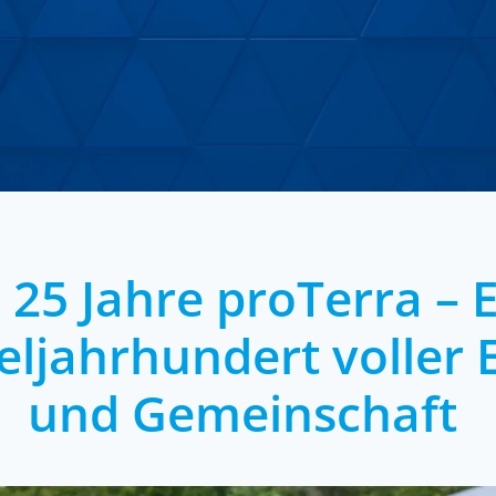
 25 Jahre proTerra – 
eljahrhundert voller 
und Gemeinschaft